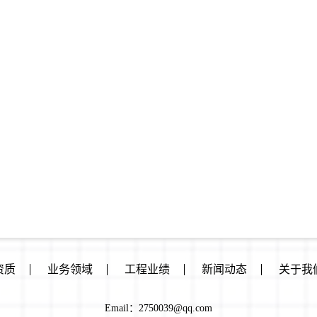
资质
业务领域
工程业绩
新闻动态
关于我
Email：2750039@qq.com