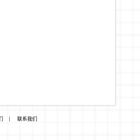
们
联系我们