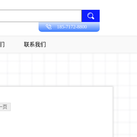
185-7172-8800
们
联系我们
一页